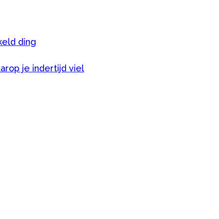
keld ding
rop je indertijd viel