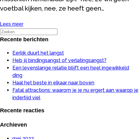
voetbal kijken, nee, ze heeft geen…
Lees meer
Recente berichten
Eerlijk duurt het langst
Heb jij bindingsangst of verlatingsangst?
Een levenslange relatie blijft een heel ingewikkeld
ding
Haal het beste in elkaar naar boven
Fatal attractions: waarom je je nu ergert aan waarop je
indertijd viel
Recente reacties
Archieven
mei 2023