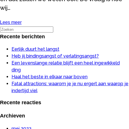
wij…
Lees meer
Recente berichten
Eerlijk duurt het langst
Heb jij bindingsangst of verlatingsangst?
Een levenslange relatie blijft een heel ingewikkeld
ding
Haal het beste in elkaar naar boven
Fatal attractions: waarom je je nu ergert aan waarop je
indertijd viel
Recente reacties
Archieven
mei 2023