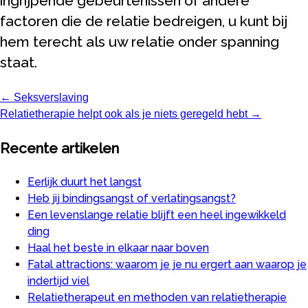
ingrijpende gebeurtenissen of andere
factoren die de relatie bedreigen, u kunt bij
hem terecht als uw relatie onder spanning
staat.
← Seksverslaving
Posts
Relatietherapie helpt ook als je niets geregeld hebt →
navigation
Recente artikelen
Eerlijk duurt het langst
Heb jij bindingsangst of verlatingsangst?
Een levenslange relatie blijft een heel ingewikkeld
ding
Haal het beste in elkaar naar boven
Fatal attractions: waarom je je nu ergert aan waarop je
indertijd viel
Relatietherapeut en methoden van relatietherapie