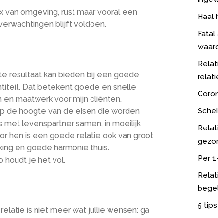
ix van omgeving, rust maar vooral een
Haal 
verwachtingen blijft voldoen.
Fatal
waarop
Relat
ste resultaat kan bieden bij een goede
relat
ntiteit. Dat betekent goede en snelle
Coron
n en maatwerk voor mijn cliënten.
Schei
op de hoogte van de eisen die worden
 met levenspartner samen, in moeilijk
Relati
or hen is een goede relatie ook van groot
gezo
ng en goede harmonie thuis.
Per 1
 houdt je het vol.
Relat
begel
5 tip
e relatie is niet meer wat jullie wensen: ga