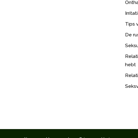
Onth
Irrita
Tips 
De ru
Seksu
Relat
hebt
Relat
Seksv