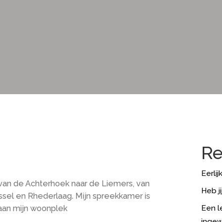
Re
Eerlij
 van de Achterhoek naar de Liemers, van
Heb j
ssel en Rhederlaag. Mijn spreekkamer is
Een l
aan mijn woonplek
ingew