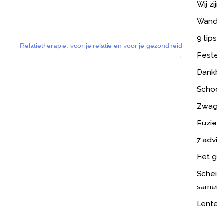
Wij zi
Wande
9 tips
Relatietherapie: voor je relatie en voor je gezondheid
Peste
→
Dank
Scho
Zwage
Ruzie
7 adv
Het g
Schei
same
Lente